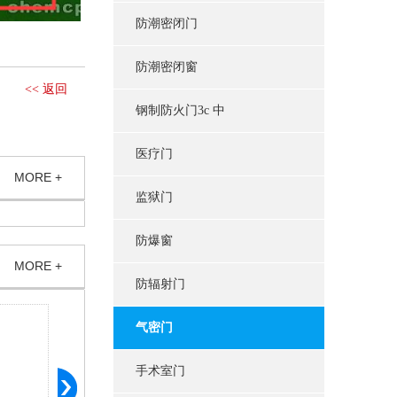
防潮密闭门
防潮密闭窗
<< 返回
钢制防火门3c 中
医疗门
MORE +
监狱门
防爆窗
MORE +
防辐射门
气密门
手术室门