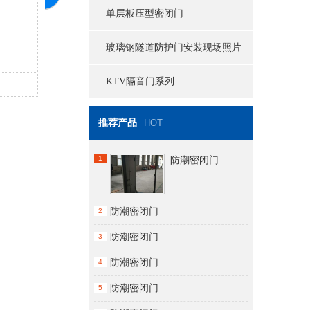
单层板压型密闭门
玻璃钢隧道防护门安装现场照片
KTV隔音门系列
防潮密闭窗案例
防
推荐产品
HOT
1
防潮密闭门
防潮密闭门
2
防潮密闭门
3
防潮密闭门
4
防潮密闭门
5